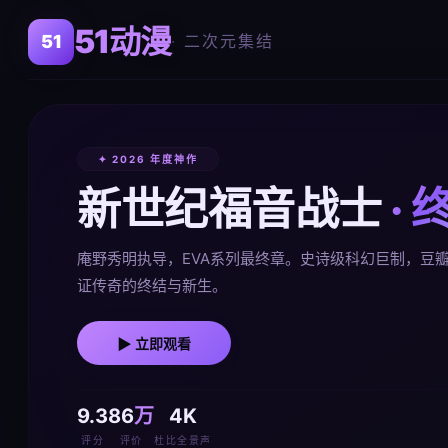
51动漫
· 二次元集结
✦ 2026 年度神作
新世纪福音战士
· 
庵野秀明执导，EVA系列最终章。史诗级科幻巨制，豆瓣
证传奇的终结与新生。
▶ 立即观看
9.3
86
万
4K
评分
评价
杜比全景声