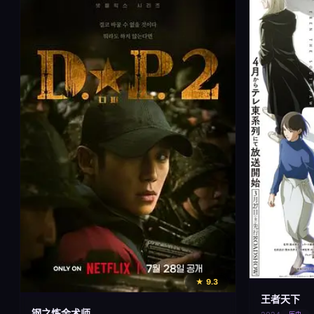
★ 9.3
王者天下
钢之炼金术师