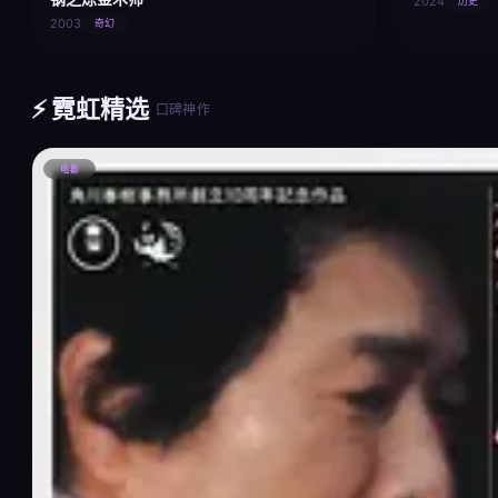
2024
历史
2003
奇幻
⚡ 霓虹精选
· 口碑神作
电影