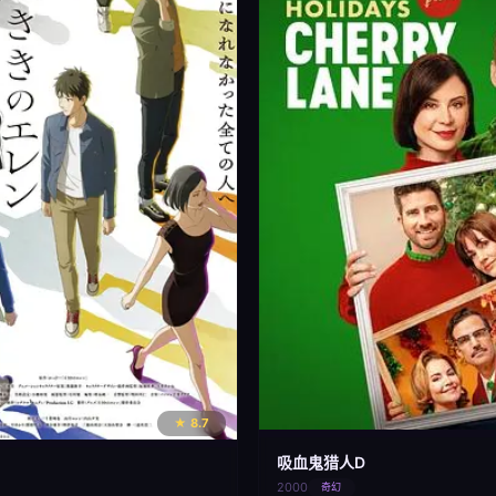
★ 8.7
吸血鬼猎人D
2000
奇幻