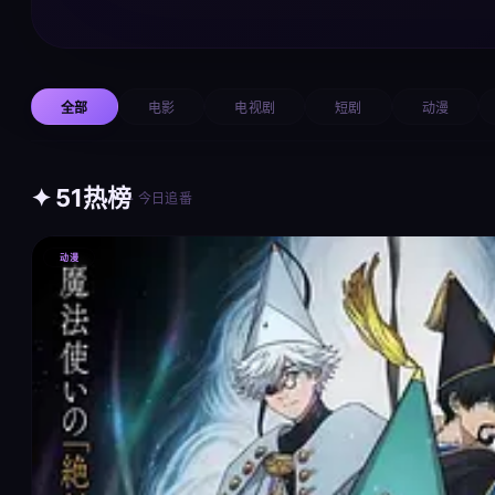
全部
电影
电视剧
短剧
动漫
✦ 51热榜
· 今日追番
动漫