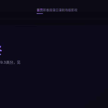
首页
新番
国漫
日漫
剧场版
影视
终
9.3高分，见