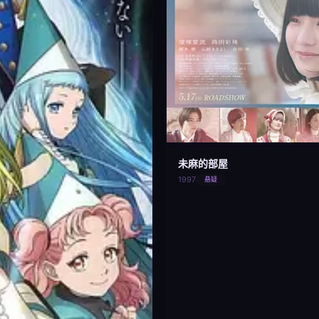
未麻的部屋
1997
悬疑