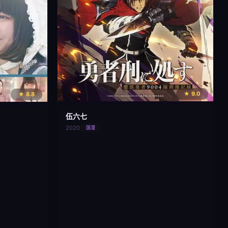
★ 9.0
★ 8.8
伍六七
2020
国漫